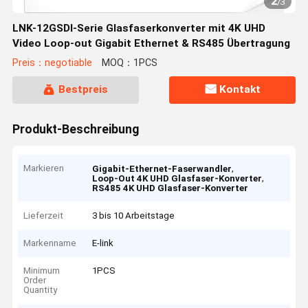
2
/
3
LNK-12GSDI-Serie Glasfaserkonverter mit 4K UHD
Video Loop-out Gigabit Ethernet & RS485 Übertragung
Preis：negotiable
MOQ：1PCS
Bestpreis
Kontakt
Produkt-Beschreibung
Markieren
,
Gigabit-Ethernet-Faserwandler
,
Loop-Out 4K UHD Glasfaser-Konverter
RS485 4K UHD Glasfaser-Konverter
Lieferzeit
3 bis 10 Arbeitstage
Markenname
E-link
Minimum
1PCS
Order
Quantity