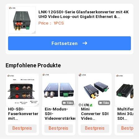
LNK-12GSDI-Serie Glasfaserkonverter mit 4K
UHD Video Loop-out Gigabit Ethernet &
RS485 Übertragung
Price： 1PCS
Fortsetzen
Empfohlene Produkte
HD-SDI-
Ein-Modus-
Mini
Multifunkt
Faserkonverter
SDI-
Converter SDI
Mini 3G/H
mit
Videoverstärker
Video
SDI
eingebetteter
Extender
Glasfaser-
Audio- und
Konverter 
Bestpreis
Bestpreis
Bestpreis
Bestprei
RS422/485-
Video, Aud
Datenübertragung
und