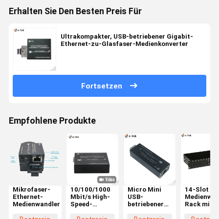
Erhalten Sie Den Besten Preis Für
Ultrakompakter, USB-betriebener Gigabit-
Ethernet-zu-Glasfaser-Medienkonverter
Fortsetzen
Empfohlene Produkte
Mikrofaser-
10/100/1000
Micro Mini
14-Slot 2U
Ethernet-
Mbit/s High-
USB-
Medienwan
Medienwandler
Speed-
betriebener
Rack mit
Glasfasermedienkonverter
Gigabit-
doppelter
SFP-
Ethernet-zu-
Stromvers