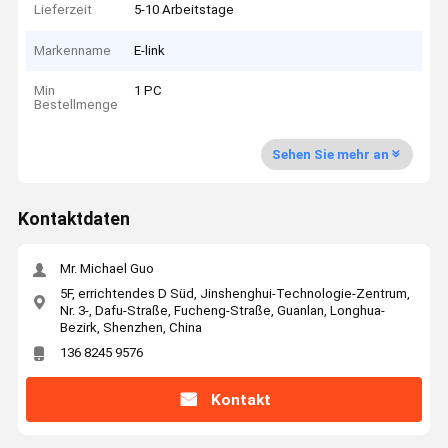
Lieferzeit
5-10 Arbeitstage
Markenname
E-link
Min
1 PC
Bestellmenge
Sehen Sie mehr an
Kontaktdaten
Mr. Michael Guo
5F, errichtendes D Süd, Jinshenghui-Technologie-Zentrum,
Nr. 3-, Dafu-Straße, Fucheng-Straße, Guanlan, Longhua-
Bezirk, Shenzhen, China
136 8245 9576
Kontakt