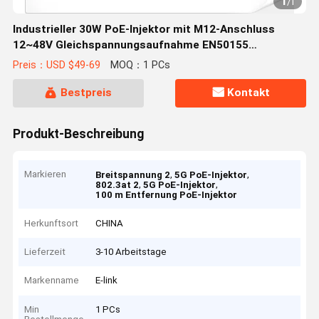
1
/
1
Industrieller 30W PoE-Injektor mit M12-Anschluss
12~48V Gleichspannungsaufnahme EN50155
Standardkonform
Preis：USD $49-69
MOQ：1 PCs
Bestpreis
Kontakt
Produkt-Beschreibung
Markieren
,
,
Breitspannung 2
5G PoE-Injektor
,
,
802.3at 2
5G PoE-Injektor
100 m Entfernung PoE-Injektor
Herkunftsort
CHINA
Lieferzeit
3-10 Arbeitstage
Markenname
E-link
Min
1 PCs