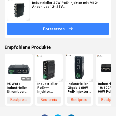
Industrieller 30W PoE-Injektor mit M12-
Anschluss 12~48V
Gleichspannungsaufnahme EN50155
Standardkonform
Fortsetzen
Empfohlene Produkte
95 Watt
Industrieller
Industrieller
Industriell
industrieller
PoE++-
Gigabit 60W
10/100/10
Stromüber
Injektor
PoE-Injektor
90W PoE-
Ethernet-
IEEE802.3bt
IEEE
Injektor mi
Injektor
100W
802.3af/at
M12-
Bestpreis
Bestpreis
Bestpreis
Bestprei
Ausgang 12-
Compliant
Anschluss,
48VDC
12~48V
DIN-
Spannungsbooster
Gleichspannung
Schienenm
Erstrecken