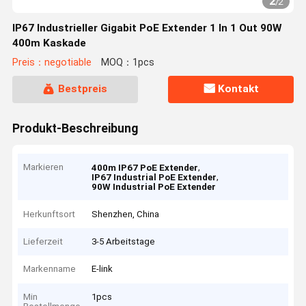
2
/
2
IP67 Industrieller Gigabit PoE Extender 1 In 1 Out 90W
400m Kaskade
Preis：negotiable
MOQ：1pcs
Bestpreis
Kontakt
Produkt-Beschreibung
Markieren
,
400m IP67 PoE Extender
,
IP67 Industrial PoE Extender
90W Industrial PoE Extender
Herkunftsort
Shenzhen, China
Lieferzeit
3-5 Arbeitstage
Markenname
E-link
Min
1pcs