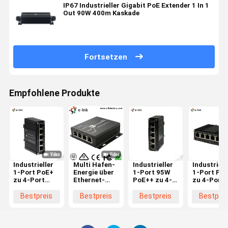
IP67 Industrieller Gigabit PoE Extender 1 In 1
Out 90W 400m Kaskade
Fortsetzen
Empfohlene Produkte
Industrieller
Multi Hafen-
Industrieller
Industriell
1-Port PoE+
Energie über
1-Port 95W
1-Port Po
zu 4-Port
Ethernet-
PoE++ zu 4-
zu 4-Port
Gigabit
Geräte POE-
Port Gigabit
Gigabit Po
Extender 30W
Ergänzung
PoE Extender
Extender
Bestpreis
Bestpreis
Bestpreis
Bestprei
IP40 DIN-Rail
für IP-
400m Daisy-
400m
Überwachungskamera
Chain
Kaskade