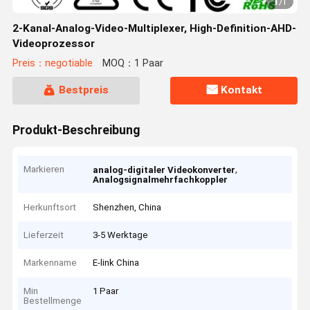
1
/
1
2-Kanal-Analog-Video-Multiplexer, High-Definition-AHD-
Videoprozessor
Preis：negotiable
MOQ：1 Paar
Bestpreis
Kontakt
Produkt-Beschreibung
Markieren
,
analog-digitaler Videokonverter
Analogsignalmehrfachkoppler
Herkunftsort
Shenzhen, China
Lieferzeit
3-5 Werktage
Markenname
E-link China
Min
1 Paar
Bestellmenge