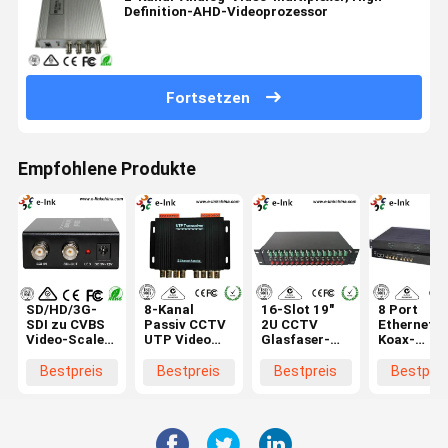
Definition-AHD-Videoprozessor
Fortsetzen
Empfohlene Produkte
SD/HD/3G-
8-Kanal
16-Slot 19"
8 Port
SDI zu CVBS
Passiv CCTV
2U CCTV
Ethernet ü
Video-Scaler-
UTP Video
Glasfaser-
Koax-
Konverter,
Balun
Video-
Adapter-Ki
CCTV-
Transceiver
Konverter-
Konverter 
Bestpreis
Bestpreis
Bestpreis
Bestprei
Glasfaser-
für die
Rack Chassis
IP-
Video-
Differenzsignalübertragung
Überwach
Konverter
über
Koaxkabel