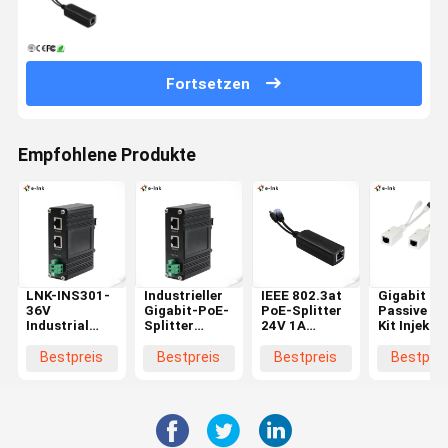
Fortsetzen
Empfohlene Produkte
LNK-INS301-
Industrieller
IEEE 802.3at
Gigabit
36V
Gigabit-PoE-
PoE-Splitter
Passive Po
Industrial
Splitter
24V 1A
Kit Injektor
Gigabit
19VDC
Stromversorgung
Splitter fü
Ethernet PoE
Ausgang IEEE
für Nicht-
AP IP Kam
Bestpreis
Bestpreis
Bestpreis
Bestprei
Splitter mit
802.3af/at/bt
PoE-
VoIP
36VDC
Kompatibel
Netzwerkgeräte
Ausgang
Erweiterung
bis 100 Meter