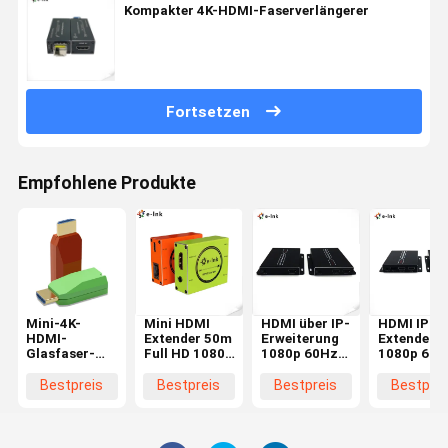
Kompakter 4K-HDMI-Faserverlängerer
Fortsetzen
Empfohlene Produkte
Mini-4K-
Mini HDMI
HDMI über IP-
HDMI IP
HDMI-
Extender 50m
Erweiterung
Extender
Glasfaser-
Full HD 1080p
1080p 60Hz
1080p 60H
Extender
Stabil EDID-
120m
KVM
kompatibel
Mehrpunktunterstützung
Steuerung
Bestpreis
Bestpreis
Bestpreis
Bestprei
Loop-Out